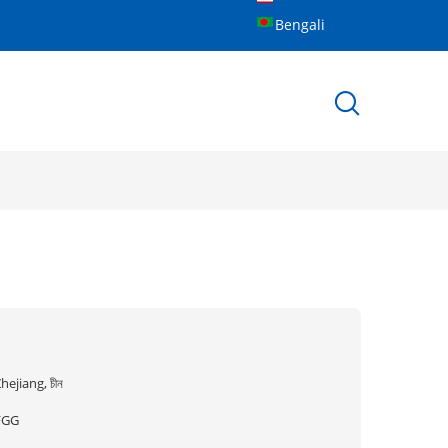
Bengali
hejiang, চীন
FGG