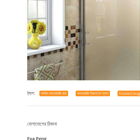
ট্যাগ:
কাস্টম বদমেজাজি কাচ
বদমেজাজি নিরাপত্তা গ্লাস
frosted tou
যোগাযোগের ঠিকানা
Eva Peng