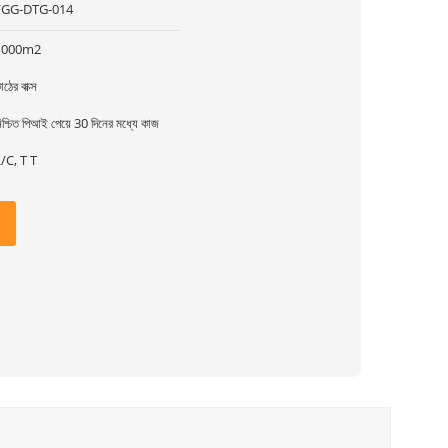
FGG-DTG-014
1000m2
াঠের বাক্স
িশ্চিত পিআই পেয়ে 30 দিনের মধ্যে কাজ
/C, T T