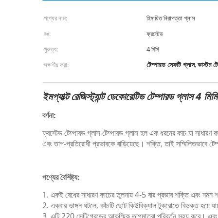
পণ্যের নাম:
হিমায়িত নিরাপত্তা গ্লাস
রঙ:
ফ্রস্টেড
পুরুত্ব:
4 মিমি
টেম্পারড সেফটি গ্লাস
কাস্টম টে
লক্ষণীয় করা:
,
ইমপ্যাক্ট রেজিস্ট্যান্ট ডেকোরেটিভ টেম্পারড গ্লাস 4 মিমি
বর্ণনা:
ফ্রস্টেড টেম্পারড গ্লাস
টেম্পারড গ্লাস হল এক ধরনের কাচ যা সাধারণ কাচে
এবং তাপ-প্রতিরোধী প্রভাবকে বাড়িয়েছে। শক্তি, তাই সম্মিলিতভাবে টেম্পারড
পণ্যের বৈশিষ্ট্য:
1. একই বেধের সাধারণ কাচের তুলনায় 4-5 বার প্রভাব শক্তি এবং নমন শ
2. একবার ভাঙ্গন ঘটলে, কাঁচটি ছোট কিউবিক্যাল টুকরোতে বিভক্ত হয়ে যায
3. এটি 220 সেন্টিগ্রেডের আকস্মিক তাপমাত্রা পরিবর্তন সহ্য করে। এবং এ