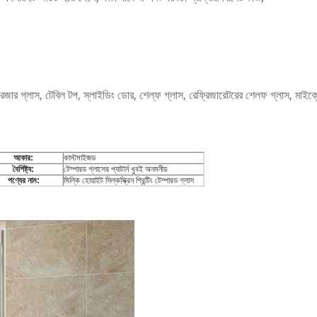
 দরজার গ্লাস, টেবিল টপ, স্লাইডিং ডোর, শেল্ফ গ্লাস, রেফ্রিজারেটরের শেলফ গ্লাস, মা
আকার:
কাস্টমাইজড
বৈশিষ্ট্য:
টেম্পারড গ্লাসের প্যাটার্ন খুবই অনমনীয়
পণ্যের নাম:
মিল্কি হোয়াইট সিল্কস্ক্রিন প্রিন্টিং টেম্পারড গ্লাস