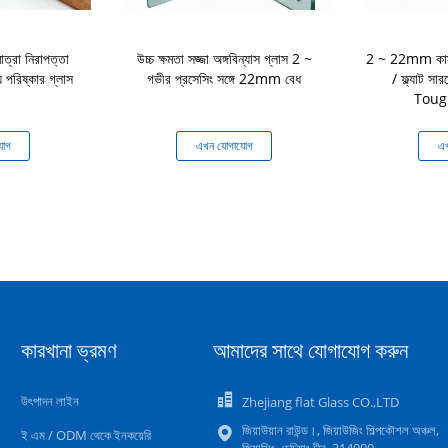
ত্রা নিরাপত্তা
উচ্চ ক্ষমতা সজ্জা অঙ্গবিন্যাস গ্লাস 2 ~
2 ~ 22mm কাস্ট
্য পরিষ্কার গ্লাস
গভীর প্রসেসিং সঙ্গে 22mm বেধ
/ ফ্ল্যাট স
Toug
যোগ
এখন যোগাযোগ
এখ
কারখানা ভ্রমণ
আমাদের সাথে যোগাযোগ করুন
উৎপাদন লাইন
Zhejiang flat Glass CO.,LTD
জিয়াউয়ান রাউন্ড।, জিয়াউজিং শিল্পকৌশল অঞ্চল,
ই এম / ODM থেকে ইনকয়েরি