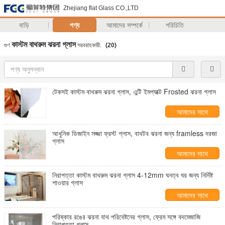
Zhejiang flat Glass CO.,LTD
বাড়ি
পণ্য
আমাদের সম্পর্কে
পরিচিতি
কাস্টম বাথরুম ঝরনা গ্লাস
গুণ
সরবরাহকারী.
(20)
টেকসই কাস্টম বাথরুম ঝরনা গ্লাস, এন্টি ইমপ্যাক্ট Frosted ঝরনা গ্লাস
আমাদের সাথে
যোগাযোগ করুন
আধুনিক ডিজাইন সজ্জা ফ্রস্ট গ্লাস, বাথটব ঝরনা জন্য framless দরজা
গ্লাস
আমাদের সাথে
যোগাযোগ করুন
নিরাপত্তা কাস্টম বাথরুম ঝরনা গ্লাস 4-12mm ঘনত্ব ঘর জন্য নির্দিষ্ট
শাওয়ার গ্লাস
আমাদের সাথে
যোগাযোগ করুন
পরিষ্কার রঙের ঝরনা বাথ পরিবেষ্টনের গ্লাস, ফ্রেম সঙ্গে বদমেজাজি
নিরাপত্তা গ্লাস