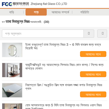
Zhejiang flat Glass CO.,LTD
বাড়ি
পণ্য
আমাদের সম্পর্কে
পরিচিতি
তামা বিনামূল্যে মিরর
গুণ
সরবরাহকারী.
(30)
ইকো বন্ধুত্বপূর্ণ তামা বিনামূল্যে মিরর 3 ~ 6 মিমি বাথরুম জন্য ঘনত্ব
বিরোধী ক্ষয়
আমাদের সাথে
যোগাযোগ করুন
অ্যান্টিঅক্সিডেন্ট বড় আয়তক্ষেত্র সিলভার মিরর কোন কাপড় / লিপের জন্য
কাপড়ের দোকান
আমাদের সাথে
যোগাযোগ করুন
নিরাপত্তা ফিল্ম / সঙ্কুচিত ফিল্ম সঙ্গে বাথরুম সজ্জা কপার বিনামূল্যে মিরর
গ্লাস
আমাদের সাথে
যোগাযোগ করুন
হোম আসবাবপত্র জন্য 5 মিমি তামা বিনামূল্যে বড় সিলভার ওয়াল মিরর
সহজ ইনস্টলেশন