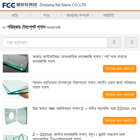
Zhejiang flat Glass CO.,LTD
বাড়ি
পণ্য
আমাদের সম্পর্কে
পরিচিতি
পরিষ্কার টেমপ্লেট গ্লাস
গুণ
সরবরাহকারী.
আকার কাস্টমাইজড আলংকারিক বদমেজাজি গ্লাস / গর্ত সঙ্গে বানানো
বদমেজাজি গ্লাস
আমাদের সাথে যোগাযোগ
করুন
প্রভাব প্রতিরোধ তাপমাত্রা নিরাপত্তা গ্লাস, কার্টেন ওয়াল জন্য পরিষ্কার
গ্লাস গ্লাস
আমাদের সাথে যোগাযোগ
করুন
উচ্চ ক্ষমতা সজ্জা অঙ্গবিন্যাস গ্লাস 2 ~ গভীর প্রসেসিং সঙ্গে 22mm বেধ
আমাদের সাথে যোগাযোগ
করুন
2 ~ 22mm কাস্টম বদমেজাজি গ্লাস, মসৃণ / ফ্ল্যাট সারফেস সঙ্গে
আলংকারিক Toughened গ্লাস