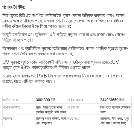
পণ্যের বৈশিষ্ট্য:
নিরাপত্তা: বিল্ডিংয়ে স্থাপিত লেমিনেটেড গ্লাস কোনো বাহ্যিক ধাক্কার পরেও আসল
ফ্রেমে অক্ষত থাকতে পারে, এমনকি চশমা ভেঙে গেলেও।ভবনের ভিতরে ও বাইরের
কর্মীরা কাঁচের টুকরো উড়ে গিয়ে আহত হবেন না;
অ্যান্টি হ্যারিকেন এবং ভূমিকম্প: এটি মাটিতে পড়তে পারে না এবং চশমা ভেঙে গেলেও
সিটুতে থাকতে পারে।
বিস্ফোরণ এবং ব্যালিস্টিক সুরক্ষা: মাল্টিলেয়ার লেমিনেটেড গ্লাস একাধিক স্তরের বুলেট-
প্রুফ চশমা তৈরি করতে ব্যবহার করা যেতে পারে;
UV সুরক্ষা: সূর্যালোকের অতিবেগুনী রশ্মির জন্য দুর্দান্ত বাধা প্রভাব রয়েছে;UV
প্রত্যাখ্যান 99% পর্যন্ত;অতিবেগুনী বিকিরণ এড়াতে পারেন;
নয়েজ-হ্রাস কর্মক্ষমতা: PVB ফিল্মে শব্দ তরঙ্গের জন্য নিরোধক এবং শোষণ প্রভাব
রয়েছে, যাতে এটি শব্দ কমাতে পারে।
সর্বনিম্ন আকার:
300*300 মিমি
সর্বোচ্চ আকার:
2440*3660 মিমি
পণ্যের বৈশিষ্ট্য:
বিল্ডিং, নিরাপত্তার জন্য
পণ্যের নাম:
নিরাপত্তা স্তরিত টেম্পারড
নান্দনিক অনুভূতি তৈরি করুন
গ্লাস
আবেদন:
বিভিন্ন ভবনে জানালা, দরজা
Pvb রঙ:
পরিষ্কার, নীল, ধূসর, হলুদ
এবং সম্মুখভাগ
এবং আরও অনেক কিছু