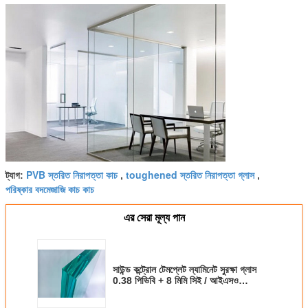
PVB স্তরিত নিরাপত্তা কাচ
toughened স্তরিত নিরাপত্তা গ্লাস
ট্যাগ:
,
,
পরিষ্কার বদমেজাজি কাচ কাচ
এর সেরা মূল্য পান
সাউন্ড কন্ট্রোল টেমপ্লেট ল্যামিনেট সুরক্ষা গ্লাস
0.38 পিভিবি + 8 মিমি সিই / আইএসও
সার্টিফিকেট