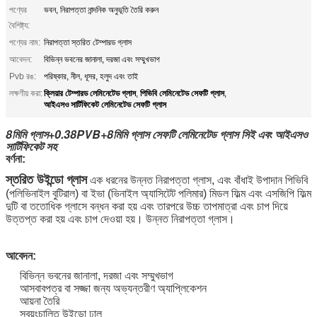
পণ্যের
ভবন, নিরাপত্তা নান্দনিক অনুভূতি তৈরি করুন
বৈশিষ্ট্য:
পণ্যের নাম:
নিরাপত্তা স্তরিত টেম্পারড গ্লাস
আবেদন:
বিভিন্ন ভবনের জানালা, দরজা এবং সম্মুখভাগ
Pvb রঙ:
পরিষ্কার, নীল, ধূসর, হলুদ এবং তাই
ক্লিয়ার টেম্পারড লেমিনেটেড গ্লাস
পিভিবি লেমিনেটেড সেফটি গ্লাস
লক্ষণীয় করা:
,
,
আইএসও সার্টিফিকেট লেমিনেটেড সেফটি গ্লাস
8মিমি গ্লাস+0.38PVB+8মিমি গ্লাস সেফটি লেমিনেটেড গ্লাস সিই এবং আইএসও
সার্টিফিকেট সহ
বর্ণনা:
স্তরিত উইন্ডো গ্লাস
এক ধরনের উন্নত নিরাপত্তা গ্লাস, এবং বাঁধাই উপাদান পিভিবি
(পলিভিনাইল বুটিরাল) বা ইভা (ভিনাইল অ্যাসিটেট পলিমার) মিডল ফিল্ম এবং এসজিপি ফিল্ম
দুটি বা ততোধিক গ্লাসে বন্ধন করা হয় এবং তারপরে উচ্চ তাপমাত্রা এবং চাপ দিয়ে
উত্তপ্ত করা হয় এবং চাপ দেওয়া হয়। উন্নত নিরাপত্তা গ্লাস।
আবেদন:
বিভিন্ন ভবনের জানালা, দরজা এবং সম্মুখভাগ
আসবাবপত্র বা সজ্জা জন্য অভ্যন্তরীণ অ্যাপ্লিকেশন
আয়না তৈরি
স্বয়ংচালিত উইন্ডো ঢাল