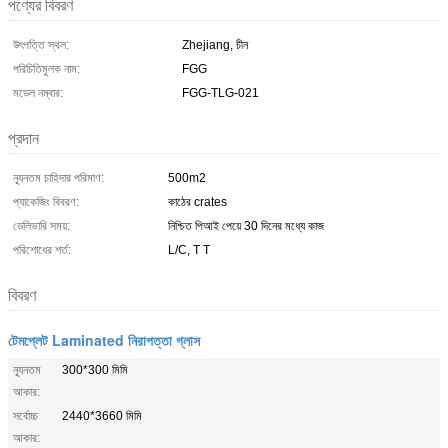
পণ্যের বিবরণ
উৎপত্তি স্থল:
Zhejiang, চীন
পরিচিতিমুলক নাম:
FGG
মডেল নম্বার:
FGG-TLG-021
প্রদান
ন্যূনতম চাহিদার পরিমাণ:
500m2
প্যাকেজিং বিবরণ:
কাঠের crates
ডেলিভারি সময়:
নিশ্চিত পিআই পেয়ে 30 দিনের মধ্যে কাজ
পরিশোধের শর্ত:
L/C, T T
বিবরণ
টেমপ্লেট Laminated নিরাপত্তা গ্লাস
ন্যূনতম
300*300 মিমি
আকার:
সর্বোচ্চ
2440*3660 মিমি
আকার: