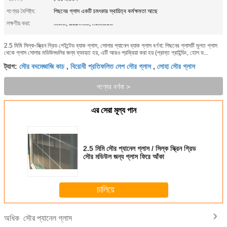
পণ্যের বৈশিষ্ট্য:
পিছনের গ্লাস একটি চমৎকার স্থায়িত্ব কর্মক্ষমতা আছে
লক্ষণীয় করা:
,
,
সোলার টেম্পার্ড গ্লাস
অ্যান্টি রিফ্লেক্টিভ লেপ সোলার গ্লাস
2.5 মিমি সোলার প্যানেল ব্যাক গ্লাস
2.5 মিমি সিল্ক-স্ক্রিন গ্রিড পেইন্টেড ব্যাক গ্লাস, সোলার প্যানেল ব্যাক গ্লাস বর্ণনা: পিছনের গ্লাসটি মূলত গ্লাস
থেকে গ্লাস সোলার মডিউলগুলির জন্য ব্যবহৃত হয়, এটি আরও প্রক্রিয়া করা হয় (প্রান্ত গ্রাইন্ডিং, হোল ড...
সৌর বদমেজাজি কাচ
বিরোধী প্রতিফলিত লেপ সৌর গ্লাস
লোহা সৌর গ্লাস
ট্যাগ:
,
,
পণ্যের বর্ণনা >
এর সেরা মূল্য পান
2.5 মিমি সৌর প্যানেল গ্লাস / সিল্ক স্ক্রিন গ্রিড
সৌর মডিউল জন্য গ্লাস ফিরে আঁকা
চালিয়ে
সৌর প্যানেল গ্লাস
অধিক