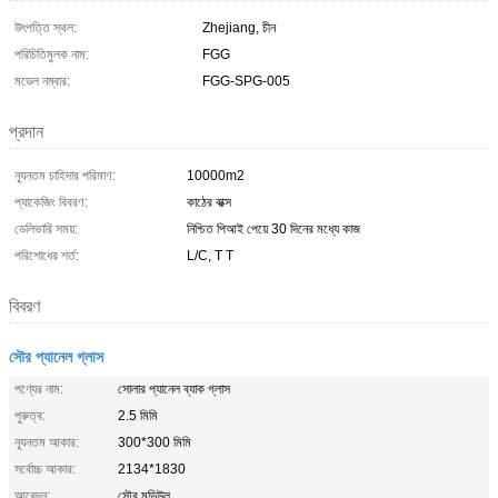
উৎপত্তি স্থল:
Zhejiang, চীন
পরিচিতিমুলক নাম:
FGG
মডেল নম্বার:
FGG-SPG-005
প্রদান
ন্যূনতম চাহিদার পরিমাণ:
10000m2
প্যাকেজিং বিবরণ:
কাঠের বাক্স
ডেলিভারি সময়:
নিশ্চিত পিআই পেয়ে 30 দিনের মধ্যে কাজ
পরিশোধের শর্ত:
L/C, T T
বিবরণ
সৌর প্যানেল গ্লাস
পণ্যের নাম:
সোলার প্যানেল ব্যাক গ্লাস
পুরুত্ব:
2.5 মিমি
ন্যূনতম আকার:
300*300 মিমি
সর্বোচ্চ আকার:
2134*1830
আবেদন:
সৌর মডিউল