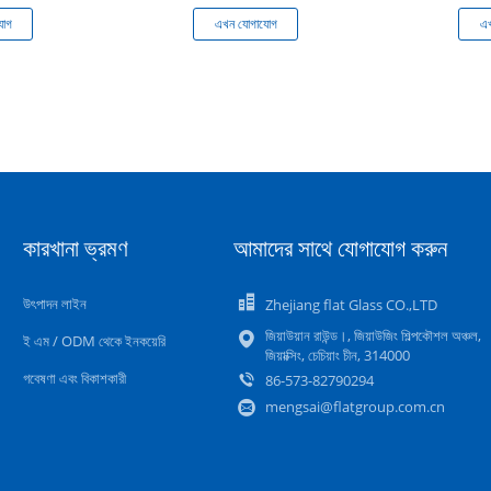
যোগ
এখন যোগাযোগ
এখ
কারখানা ভ্রমণ
আমাদের সাথে যোগাযোগ করুন
উৎপাদন লাইন
Zhejiang flat Glass CO.,LTD
জিয়াউয়ান রাউন্ড।, জিয়াউজিং শিল্পকৌশল অঞ্চল,
ই এম / ODM থেকে ইনকয়েরি
জিয়াক্সিং, চেচিয়াং চীন, 314000
গবেষণা এবং বিকাশকারী
86-573-82790294
mengsai@flatgroup.com.cn