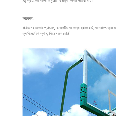
3) গ্রাহকের নকশা অনুযায়ী বিভিন্ন নিদর্শন পাওয়া যায়।
আবেদন:
বাথরুমের দরজার প্যানেল, বাস্কেটবলের জন্য ব্যাকবোর্ড, আসবাবপত্রের
ক্যাবিনেট টপ গ্লাস, কিচেন চপ বোর্ড