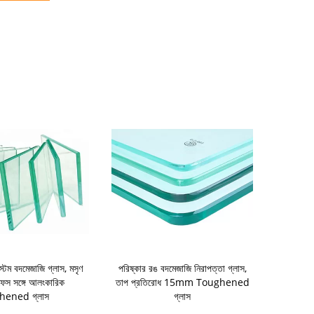
ম বদমেজাজি গ্লাস, মসৃণ
পরিষ্কার রঙ বদমেজাজি নিরাপত্তা গ্লাস,
আকার কাস্টমাইজ
ারফেস সঙ্গে আলংকারিক
তাপ প্রতিরোধ 15mm Toughened
গ্লাস / গর্ত সঙ্
hened গ্লাস
গ্লাস