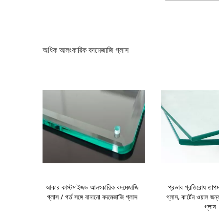
অধিক আলংকারিক বদমেজাজি গ্লাস
নিরাপত্তা গ্লাস,
আকার কাস্টমাইজড আলংকারিক বদমেজাজি
প্রভাব প্রতিরোধ তাপমা
mm Toughened
গ্লাস / গর্ত সঙ্গে বানানো বদমেজাজি গ্লাস
গ্লাস, কার্টেন ওয়াল জন
গ্লাস