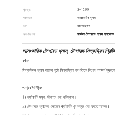
পুরুত্ব:
3~12 মিমি
আবেদন:
আলংকারিক গ্লাস
রঙ:
কাস্টমাইজড
কাস্টম টেম্পারড গ্লাস
ফ্রস্টেড
লক্ষণীয় করা:
,
আলংকারিক টেম্পারড গ্লাস, টেম্পারড সিল্কস্ক্রিন প্রিন্টি
বর্ণনা:
সিল্কস্ক্রিন গ্লাস কাচের পৃষ্ঠে সিল্কস্ক্রিন পদ্ধতিতে বিশেষ প্যাটার্ন ম
পণ্যের বৈশিষ্ট্য:
1) প্যাটার্নটি মসৃণ, জীবন্ত এবং পরিষ্কার।
2) টেম্পারড গ্লাসের এনামেল প্যাটার্নটি খুব শক্ত এবং ঘষতে অক্ষম।