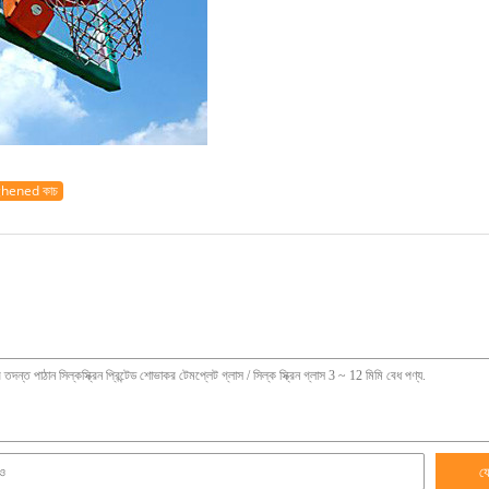
ghened কাচ
য