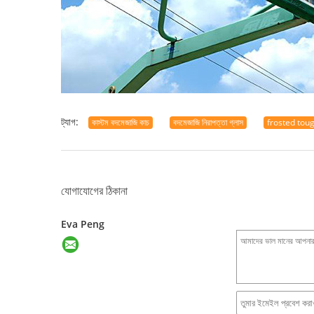
ট্যাগ:
কাস্টম বদমেজাজি কাচ
বদমেজাজি নিরাপত্তা গ্লাস
frosted tou
যোগাযোগের ঠিকানা
Eva Peng