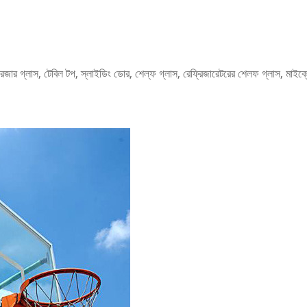
 দরজার গ্লাস, টেবিল টপ, স্লাইডিং ডোর, শেল্ফ গ্লাস, রেফ্রিজারেটরের শেলফ গ্লাস, মা