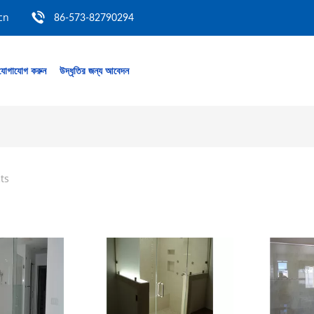
cn
86-573-82790294
যোগাযোগ করুন
উদ্ধৃতির জন্য আবেদন
ts