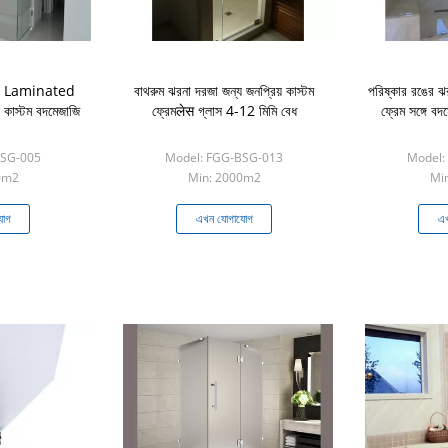
d Laminated
বাথরুম ঝরনা দরজা জন্য জনপ্রিয় কাস্টম
পরিষ্কার রঙের ঝর
য কাস্টম বদমেজাজি
ফ্রেমलेस গ্লাস 4-12 মিমি বেধ
ফ্রেম সঙ্গে বদ
BSG-005
Model: FGG-BSG-013
Model:
0m2
Min: 2000m2
Mi
যোগ
এখন যোগাযোগ
এখ