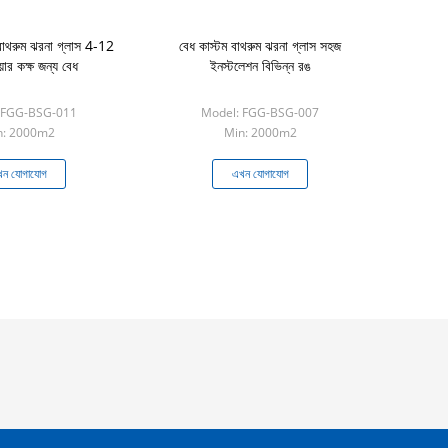
বাথরুম ঝরনা গ্লাস 4-12
বেধ কাস্টম বাথরুম ঝরনা গ্লাস সহজ
়ার কক্ষ জন্য বেধ
ইনস্টলেশন বিভিন্ন রঙ
 FGG-BSG-011
Model: FGG-BSG-007
n: 2000m2
Min: 2000m2
ন যোগাযোগ
এখন যোগাযোগ