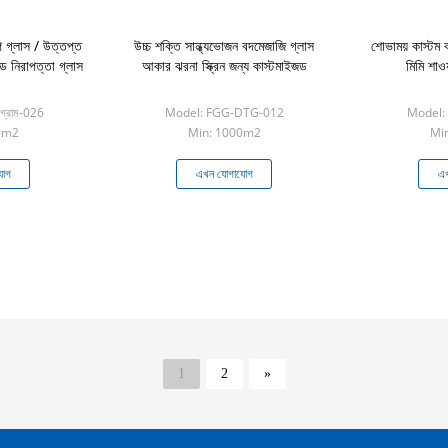
াপ গ্লাস / উত্তপ্ত
উচ্চ শক্তি সান্ধ্যভোজন বদমেজাজি গ্লাস
শোভাময় কাস্টম 
টেড নিরাপত্তা গ্লাস
আকার ঝরনা স্ক্রিন জন্য কাস্টমাইজড
মিমি শাওয
গ্রাম-026
Model: FGG-DTG-012
Model:
0m2
Min: 1000m2
Mi
যোগ
এখন যোগাযোগ
এখ
1
2
»