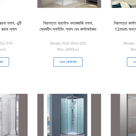
না গ্লাস, এন্টি
নিরাপত্তা ফ্রস্টেড বদমেজাজি গ্লাস,
নিরাপত্তা কাস্
 ঝরনা গ্লাস
ফ্রেমহীন স্লাইডিং গ্লাস বেধ কাস্টমাইজড
12mm ঘনত্ব ঘর 
BSG-018
Model: FGG-BSG-003
Model:
0m2
Min: 2000m2
Mi
যোগ
এখন যোগাযোগ
এখ