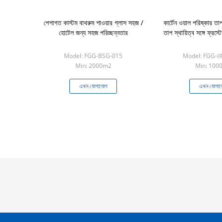
পেশাগত কাস্টম বাথরুম শাওয়ার গ্লাস সহজ /
কার্টেন ওয়াল পরিষ্কার ত
হোটেল জন্য সহজ পরিচ্ছন্নতার
তাপ স্থায়িত্ব সঙ্গে ফ্রস্
Model: FGG-BSG-015
Model: FGG-চট্ট
Min: 2000m2
Min: 100
এখন যোগাযোগ
এখন যোগা