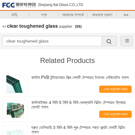
Zhejiang flat Glass CO.,LTD
বাড়ি
পণ্য
আমাদের সম্পর্কে
কারখানা ভ্রমণ
>>
clear toughened glass
গুণ
supplier.
(98)
Related Products
কাস্টম PVB ইন্টারলেয়ার ফিল্ম সেফটি টেম্পারড টফেনড লেমিনেটেড গ্লাস
এখন অনুসন্ধান করুন
কাস্টমাইজড 4 মিমি 5 মিমি 6 মিমি কেমক্যালি বিল্ডিং টেম্পারড ক্লিয়ার
ফ্লোট গ্লাস
এখন অনুসন্ধান করুন
দ্রুত ডেলিভারি 3 মিমি 4 মিমি পুরু টেম্পারড শক্ত ফ্ল্যাট সেফটি বিল্ডিং
গ্লাস