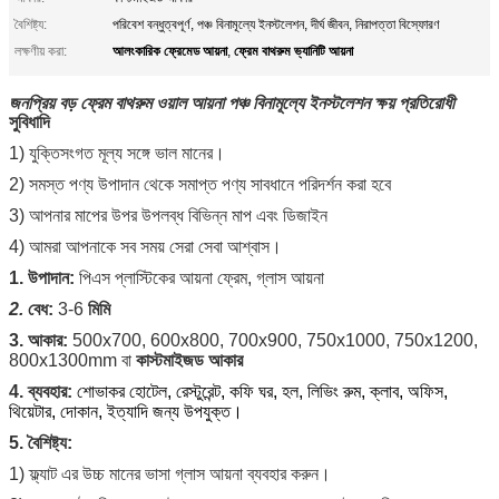
বৈশিষ্ট্য:
পরিবেশ বন্ধুত্বপূর্ণ, পঞ্চ বিনামূল্যে ইনস্টলেশন, দীর্ঘ জীবন, নিরাপত্তা বিস্ফোরণ
আলংকারিক ফ্রেমেড আয়না
ফ্রেম বাথরুম ভ্যানিটি আয়না
লক্ষণীয় করা:
,
জনপ্রিয় বড় ফ্রেম বাথরুম ওয়াল আয়না পঞ্চ বিনামূল্যে ইনস্টলেশন ক্ষয় প্রতিরোধী
সুবিধাদি
1) যুক্তিসংগত মূল্য সঙ্গে ভাল মানের।
2) সমস্ত পণ্য উপাদান থেকে সমাপ্ত পণ্য সাবধানে পরিদর্শন করা হবে
3) আপনার মাপের উপর উপলব্ধ বিভিন্ন মাপ এবং ডিজাইন
4) আমরা আপনাকে সব সময় সেরা সেবা আশ্বাস।
1. উপাদান:
পিএস প্লাস্টিকের আয়না ফ্রেম, গ্লাস আয়না
2.
বেধ:
3-6
মিমি
3. আকার:
500x700, 600x800, 700x900, 750x1000, 750x1200,
800x1300mm বা
কাস্টমাইজড আকার
4. ব্যবহার:
শোভাকর হোটেল, রেস্টুরেন্ট, কফি ঘর, হল, লিভিং রুম, ক্লাব, অফিস,
থিয়েটার, দোকান, ইত্যাদি জন্য উপযুক্ত।
5. বৈশিষ্ট্য:
1) ফ্ল্যাট এর উচ্চ মানের ভাসা গ্লাস আয়না ব্যবহার করুন।