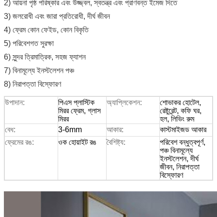
2) আয়না পৃষ্ঠ পরিষ্কার এবং উজ্জ্বল, স্বতন্ত্র এবং প্রাণবন্ত ইমেজ দিতে
3) জলরোধী এবং জারা প্রতিরোধী, দীর্ঘ জীবন
4) ফ্রেম কোন ফেইড, কোন বিকৃতি
5) পরিবেশগত সুরক্ষা
6) সুন্দর ত্রিমাত্রিক, সহজ ফ্যাশন
7) বিনামূল্যে ইনস্টলেশন পঞ্চ
8) নিরাপত্তা বিস্ফোরণ
উপাদান:
পিএস প্লাস্টিক
অ্যাপ্লিকেশন:
শোভাকর হোটেল,
মিরর ফ্রেম, গ্লাস
রেষ্টুরেন্ট, কফি ঘর,
মিরর
হল, লিভিং রুম
বেধ:
3-6mm
আকার:
কাস্টমাইজড আকার
ফ্রেমের রঙ:
ওক হোয়াইট রঙ
বৈশিষ্ট্য:
পরিবেশ বন্ধুত্বপূর্ণ,
পঞ্চ বিনামূল্যে
ইনস্টলেশন, দীর্ঘ
জীবন, নিরাপত্তা
বিস্ফোরণ