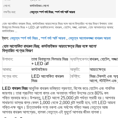
লোগো:
কাস্টমাইজড লোগো
নেতৃত্বে স্পর্শ পর্দা মিরর
স্পর্শ পর্দা স্মার্ট আয়না
লক্ষণীয় করা:
,
হোম আলোকিত বাথরুম মিরর, কাস্টমাইজড আয়তক্ষেত্র মিরর সঙ্গে আলো বিস্তারিত পণ্যের বিবরণ উপাদান: তামা
বিনামূল্যে সিলভার মিরর + LED বেল্ট অ্যাপ্লিকেশন: বাথরুম, হোটেল, সজ্জা, ওয়াশরুম, হোম আসবাবপত্র আকার:
কাস্টমাইজড ...
নেতৃত্বে স্পর্শ পর্দা মিরর
স্পর্শ পর্দা স্মার্ট আয়না
নেতৃত্বে আলোকসজ্জা বাথরুম আয়না
ট্যাগ:
,
,
হোম আলোকিত বাথরুম মিরর, কাস্টমাইজড আয়তক্ষেত্র মিরর সঙ্গে আলো
বিস্তারিত পণ্যের বিবরণ
উপাদান:
তামা বিনামূল্যে সিলভার মিরর
অ্যাপ্লিকেশন:
বাথরুম, হোটেল, সজ্জ
+ LED বেল্ট
আকার:
কাস্টমাইজড
আকৃতি:
আয়তক্ষেত্র
পণ্যের নাম:
LED আলোকিত বাথরুম
বৈশিষ্ট্য:
মিরর টেকসই এবং অ্যান
মিরর
আলো, স্টাইলিশ এবং স
LED বাথরুম মিরর
আধুনিক বাথরুম ভবিষ্যত প্রবণতা, বিশেষ করে হোটেল এবং পাবলিক
জায়গায়।
তারা প্রচলিত আলো বাল্ব এবং অন্যান্য শক্তি উৎসের চেয়ে 80% কম
শক্তি ব্যবহার করে।
উপরন্তু, LED আলো 25,000 ঘন্টা পর্যন্ত স্থায়ী হয়।
আপনার
সাধারণত ভাস্বর বাল্ব কেবল 1,000 থেকে 2,000 ঘন্টা স্থায়ী হবে, তাই LED আয়না
শক্তি-দক্ষ পছন্দ।
চিত্তাকর্ষক পণ্য নকশা এবং সর্বশেষ শক্তি সঞ্চয় নেতৃত্বে আজ
আপনার বাথরুম আপগ্রেড, হালকা নেতৃত্বে এই মুহূর্তে আপনার জীবন হালকা।
Le