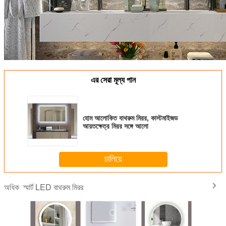
এর সেরা মূল্য পান
হোম আলোকিত বাথরুম মিরর, কাস্টমাইজড
আয়তক্ষেত্র মিরর সঙ্গে আলো
চালিয়ে
স্মার্ট LED বাথরুম মিরর
অধিক