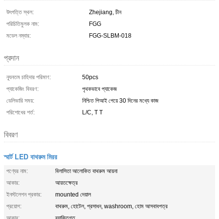
উৎপত্তি স্থল:
Zhejiang, চীন
পরিচিতিমুলক নাম:
FGG
মডেল নম্বার:
FGG-SLBM-018
প্রদান
ন্যূনতম চাহিদার পরিমাণ:
50pcs
প্যাকেজিং বিবরণ:
পৃথকভাবে প্যাকেজ
ডেলিভারি সময়:
নিশ্চিত পিআই পেয়ে 30 দিনের মধ্যে কাজ
পরিশোধের শর্ত:
L/C, T T
বিবরণ
স্মার্ট LED বাথরুম মিরর
পণ্যের নাম:
বিলাসিতা আলোকিত বাথরুম আয়না
আকার:
আয়তক্ষেত্র
ইনস্টলেশন প্রকার:
mounted দেয়াল
প্রয়োগ:
বাথরুম, হোটেল, প্রসাধন, washroom, হোম আসবাবপত্র
আকার:
ব্যাক্তিগত