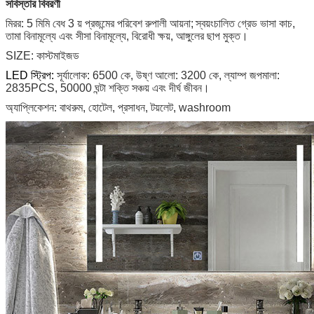
সবিস্তার বিবরণী
মিরর: 5 মিমি বেধ 3 য় প্রজন্মের পরিবেশ রুপালী আয়না;
স্বয়ংচালিত গ্রেড ভাসা কাচ,
তামা বিনামূল্যে এবং সীসা বিনামূল্যে, বিরোধী ক্ষয়, আঙ্গুলের ছাপ মুক্ত।
SIZE: কাস্টমাইজড
LED স্ট্রিপ:
সূর্যালোক: 6500 কে, উষ্ণ আলো: 3200 কে, ল্যাম্প জপমালা:
2835PCS,
50000 ঘন্টা শক্তি সঞ্চয় এবং দীর্ঘ জীবন।
অ্যাপ্লিকেশন: বাথরুম, হোটেল, প্রসাধন, টয়লেট, washroom