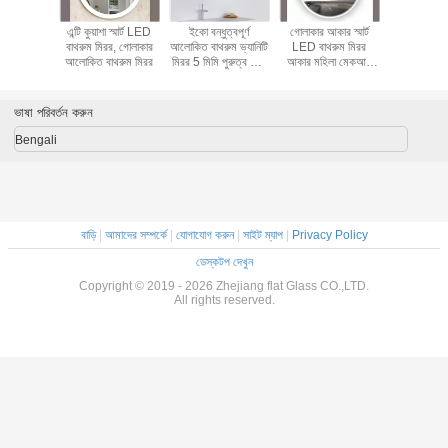
এন্টি কুয়াশা স্মার্ট LED
ইকো বন্ধুত্বপূর্ণ
গোলাকার আকার স্মার্ট
এন্টি কুয়াশা স
বাথরুম মিরর, গোলাকার
আলোকিত বাথরুম ভ্যানিটি
LED বাথরুম মিরর
বাথরুম মিরর,
আলোকিত বাথরুম মিরর
মিরর 5 মিমি পুরুত্ব শিখা
আকার মহিলা মেকআপ
আলোকিত বাথ
প্রুফ
জন্য কাস্টমাইজড
ভাষা পরিবর্তন করুন
Bengali
বাড়ি
|
আমাদের সম্পর্কে
|
যোগাযোগ করুন
|
সাইট ম্যাপ
|
Privacy Policy
ডেস্কটপ দেখুন
Copyright © 2019 - 2026 Zhejiang flat Glass CO.,LTD.
All rights reserved.