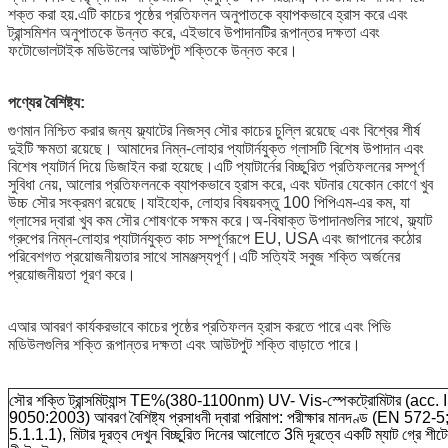
শক্ত করা হয়.এটি কাচের পৃষ্ঠের প্রতিফলন অনুপাতকে ব্যাপকভাবে হ্রাস করে এবং
ট্রান্সমিশন অনুপাতকে উন্নত করে, এইভাবে উপাদানটির রূপান্তর দক্ষতা এবং
ফটোভোলটাইক মডিউলের আউটপুট শক্তিকে উন্নত করে।
পণ্যের বৈশিষ্ট্য:
গুণমান নিশ্চিত করার জন্য ফ্ল্যাটের নিজস্ব সৌর কাচের চুল্লি রয়েছে এবং বিশ্বের শীর্ষ
দুইটি ক্ষমতা রয়েছে। আমাদের নিম্ন-লোহার প্যাটার্নযুক্ত গ্লাসটি বিশেষ উপাদান এবং
বিশেষ প্যাটার্ন দিয়ে ডিজাইন করা হয়েছে।এটি প্যাটার্নের বিচ্ছুরিত প্রতিফলনের সম্পূর্ণ
সুবিধা নেয়, আলোর প্রতিফলনকে ব্যাপকভাবে হ্রাস করে, এবং ঘটনার যেকোন কোণে খুব
উচ্চ সৌর সংক্রমণ রয়েছে।যাইহোক, লোহার বিষয়বস্তু 100 পিপিএম-এর কম, যা
গ্লাসের দ্বারা খুব কম সৌর শোষণকে সক্ষম করে।অ-বিষাক্ত উপাদানগুলির সাথে, ফ্ল্যাট
গ্রুপের নিম্ন-লোহার প্যাটার্নযুক্ত কাচ সম্পূর্ণরূপে EU, USA এবং জাপানের কঠোর
পরিবেশগত প্রয়োজনীয়তার সাথে সামঞ্জস্যপূর্ণ।এটি সত্যিই সবুজ শক্তি অর্জনের
প্রয়োজনীয়তা পূরণ করে।
এআর আবরণ কার্যকরভাবে কাচের পৃষ্ঠের প্রতিফলন হ্রাস করতে পারে এবং পিভি
মডিউলগুলির শক্তি রূপান্তর দক্ষতা এবং আউটপুট শক্তি বাড়াতে পারে।
সৌর শক্তি ট্রান্সমিট্যান্স TE%(380-1100nm) UV- Vis-স্পেকট্রোমিটার (acc.
9050:2003) আবরণ বৈশিষ্ট্য প্রসাধনী দ্বারা পরিমাপ: পরীক্ষার মানদণ্ড (EN 572-
5.1.1.1), মিটার দূরত্ব দেখুন বিচ্ছুরিত দিনের আলোতে 3মি দূরত্বে একটি ম্যাট গ্রে শীট