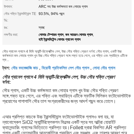
উপাদান:
ARC সহ উচ্চ কর্মক্ষমতা কম লোহার গ্লাস
সৌর শক্তি ট্রান্সমিট্যান্স TE
93.5%, 94% পছন্দ
%:
রঙ:
স্বচ্ছ
সোলার টেম্পারড গ্লাস
কম আয়রন সোলার গ্লাস
লক্ষণীয় করা:
,
,
হাই ট্রান্সমিটেন্স সোলার প্যানেল গ্লাস
সৌর প্যানেল গ্লাসে 4 মিমি অ্যান্টি-রিফ্লেক্টিভ লেপ, উচ্চ সৌর শক্তি প্রেরণ বর্ণনা: সৌর গ্লাস, একটি উচ্চ
কর্মক্ষমতা কম লোহার গ্লাস খুব উচ্চ সৌর শক্তি প্রেরণ সঙ্গে.শক্ত হয়ে গেলে, এর শক্তি এবং স্থায়িত্ব এটিকে
স্ফ...
সৌর বদমেজাজি কাচ
বিরোধী প্রতিফলিত লেপ সৌর গ্লাস
লোহা সৌর গ্লাস
ট্যাগ:
,
,
সৌর প্যানেল গ্লাসে 4 মিমি অ্যান্টি-রিফ্লেক্টিভ লেপ, উচ্চ সৌর শক্তি প্রেরণ
বর্ণনা:
সৌর গ্লাস, একটি উচ্চ কর্মক্ষমতা কম লোহার গ্লাস খুব উচ্চ সৌর শক্তি প্রেরণ
সঙ্গে.শক্ত হয়ে গেলে, এর শক্তি এবং স্থায়িত্ব এটিকে স্ফটিক সিলিকন ফটোভোলটাইক
প্রয়োগের পাশাপাশি সৌর তাপ সংগ্রহকারীদের জন্য আদর্শ পছন্দ করে তোলে।
এআর প্রলিপ্ত কাচকে উচ্চ ট্রান্সমিট্যান্স ফটোভোলটাইক গ্লাসও বলা হয়, যা
ন্যানোস্কেল SiO2 অ্যান্টিরিফ্লেকশন ফিল্মের একটি স্তর সহ আল্ট্রা হোয়াইট
ক্যালেন্ডারিং গ্লাসের ভিত্তিতে প্রলিপ্ত হয়।Follett দ্বারা বিকশিত AR প্রলিপ্ত
গ্লাস একটি নেতৃস্থানীয় আন্তর্জাতিক প্রযুক্তি এবং সরঞ্জাম, এবং তারপর আবরণ পরে