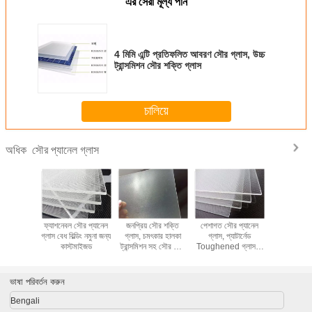
এর সেরা মূল্য পান
4 মিমি এন্টি প্রতিফলিত আবরণ সৌর গ্লাস, উচ্চ
ট্রান্সমিশন সৌর শক্তি গ্লাস
চালিয়ে
সৌর প্যানেল গ্লাস
অধিক
ফ্যাশনেবল সৌর প্যানেল
জনপ্রিয় সৌর শক্তি
পেশাগত সৌর প্যানেল
ফ্যাশনেবল সৌ
গ্লাস বেধ বিল্ডিং নমুনা জন্য
গ্লাস, চমৎকার হালকা
গ্লাস, প্যাটার্নেড
গ্লাস বেধ বিল্ডি
কাস্টমাইজড
ট্রান্সমিশন সহ সৌর সেল
Toughened গ্লাস ই
কাস্টমা
গ্লাস
এম গৃহীত
ভাষা পরিবর্তন করুন
Bengali