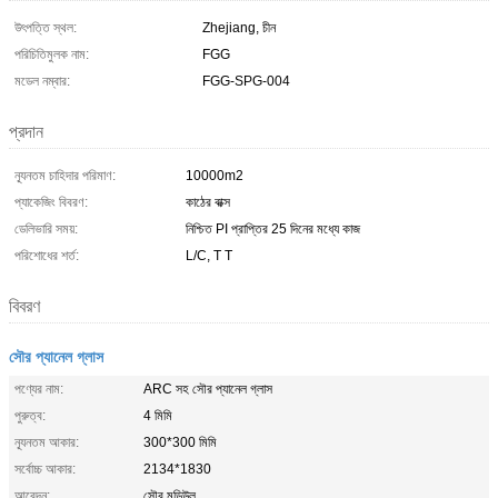
উৎপত্তি স্থল:
Zhejiang, চীন
পরিচিতিমুলক নাম:
FGG
মডেল নম্বার:
FGG-SPG-004
প্রদান
ন্যূনতম চাহিদার পরিমাণ:
10000m2
প্যাকেজিং বিবরণ:
কাঠের বাক্স
ডেলিভারি সময়:
নিশ্চিত PI প্রাপ্তির 25 দিনের মধ্যে কাজ
পরিশোধের শর্ত:
L/C, T T
বিবরণ
সৌর প্যানেল গ্লাস
পণ্যের নাম:
ARC সহ সৌর প্যানেল গ্লাস
পুরুত্ব:
4 মিমি
ন্যূনতম আকার:
300*300 মিমি
সর্বোচ্চ আকার:
2134*1830
আবেদন:
সৌর মডিউল