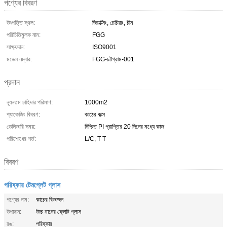
পণ্যের বিবরণ
উৎপত্তি স্থল:
জিয়াক্সিং, চেচিয়াং, চীন
পরিচিতিমুলক নাম:
FGG
সাক্ষ্যদান:
ISO9001
মডেল নম্বার:
FGG-চট্টগ্রাম-001
প্রদান
ন্যূনতম চাহিদার পরিমাণ:
1000m2
প্যাকেজিং বিবরণ:
কাঠের বাক্স
ডেলিভারি সময়:
নিশ্চিত PI প্রাপ্তির 20 দিনের মধ্যে কাজ
পরিশোধের শর্ত:
L/C, T T
বিবরণ
পরিষ্কার টেমপ্লেট গ্লাস
পণ্যের নাম:
কাচের বিভাজন
উপাদান:
উচ্চ মানের ফ্লোট গ্লাস
রঙ:
পরিষ্কার