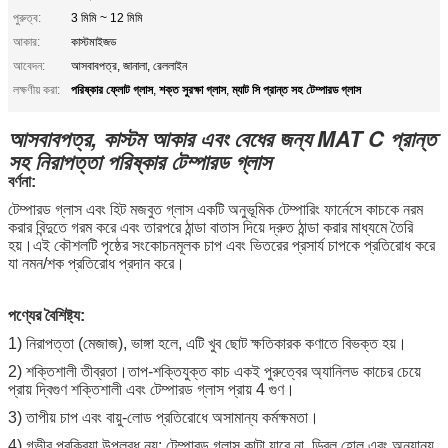
পুরুত্ব:
3 মিমি ~ 12 মিমি
আকার:
কাস্টমাইজড
আবেদন:
আসবাবপত্র, জানালা, রেললাইন
পরিষ্কার ফ্লোট গ্লাস
শক্ত সুরক্ষা গ্লাস
ম্যাট সি প্রান্ত সহ টেম্পারড গ্লাস
লক্ষণীয় করা:
,
,
আসবাবপত্র, কাস্টম আকার এবং বেধের জন্য MAT C প্রান্ত
সহ নিরাপত্তা পরিষ্কার টেম্পারড গ্লাস
বর্ণনা:
টেম্পারড গ্লাস এবং হিট মজবুত গ্লাস একটি অনুভূমিক টেম্পারিং ফার্নেসে কাচকে নরম
করার বিন্দুতে গরম করে এবং তারপরে ঠান্ডা বাতাস দিয়ে দ্রুত ঠান্ডা করার মাধ্যমে তৈরি
হয়।এই কৌশলটি পৃষ্ঠের সংকোচনমূলক চাপ এবং ভিতরের প্রসার্য চাপকে প্রতিরোধ করে
যা নমন/শক প্রতিরোধ প্রদান করে।
পণ্যের বৈশিষ্ট্য:
1) নিরাপত্তা (মেজাজ), ভাঙ্গা হলে, এটি খুব ছোট ক্ষতিকারক কণাতে বিভক্ত হয়।
2) শক্তিশালী তীব্রতা।তাপ-শক্তিযুক্ত কাচ একই পুরুত্বের অ্যানিলড কাচের চেয়ে
প্রায় দ্বিগুণ শক্তিশালী এবং টেম্পারড গ্লাস প্রায় 4 গুণ।
3) তাপীয় চাপ এবং বায়ু-লোড প্রতিরোধে অসামান্য কর্মক্ষমতা।
4) গভীর প্রক্রিয়া উপলব্ধ নয়: টেম্পারড গ্লাস কাটা যাবে না, ড্রিল হোল এবং অন্যান্য