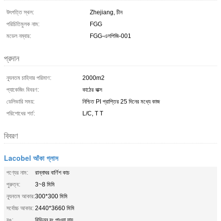
উৎপত্তি স্থল:
Zhejiang, চীন
পরিচিতিমুলক নাম:
FGG
মডেল নম্বার:
FGG-এলপিজি-001
প্রদান
ন্যূনতম চাহিদার পরিমাণ:
2000m2
প্যাকেজিং বিবরণ:
কাঠের বাক্স
ডেলিভারি সময়:
নিশ্চিত PI প্রাপ্তির 25 দিনের মধ্যে কাজ
পরিশোধের শর্ত:
L/C, T T
বিবরণ
Lacobel আঁকা গ্লাস
পণ্যের নাম:
রান্নাঘর বার্ণিশ কাচ
পুরুত্ব:
3~8 মিমি
ন্যূনতম আকার:
300*300 মিমি
সর্বোচ্চ আকার:
2440*3660 মিমি
রঙ:
বিভিন্ন রং পাওয়া যায়