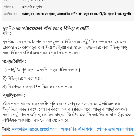
আবেদন:
আলংকারিক গ্লাস
ওয়ারড্রোব দরজা আয়না গ্লাস
আলংকারিক বার্ণিশ কাচ
ল্যাকোবেল পেইন্টেড গ্লাস ইকো ফ্রেন্ডলি
লক্ষণীয় করা:
,
,
মূল উচ্চ মানের lacobel আঁকা কাচের, বিভিন্ন রং পেইন্ট
বর্ণনা:
মূল উচ্চমানের ভাসমান গ্লাস লেপযুক্ত বা বিভিন্ন রং পেইন্ট দিয়ে স্প্রে করা হয় এবং
তারপরে উচ্চ তাপমাত্রা তাপ দিয়ে প্রক্রিয়া করা হচ্ছে।
উজ্জ্বল রং এবং বিভিন্ন পণ্য
সজ্জা বিভিন্ন চাহিদা এবং প্রভাব পূরণ করতে পারেন।
পণ্যের বৈশিষ্ট্য:
1) পেইন্টেড পৃষ্ঠ মসৃণ, এমনকি, সহজ পরিচ্ছন্নতার।
2) বিভিন্ন রং পাওয়া যায়।
3) নিরাপত্তার জন্য PE ফিল্ম করা যেতে পারে
অ্যাপ্লিকেশন:
রঙিন গ্লাস সমস্ত অভ্যন্তরীণ পৃষ্ঠার জন্য উপযুক্ত যেখানে রঙ একটি এলাকার
উন্নতিতে অবদান রাখে, যেমন বাথরুমে এবং রান্নাঘরের মতো আর্দ্র বা আর্দ্র কক্ষগুলি
সহ।
পেইন্ট গ্লাস অফিস, হোটেল, যাদুঘর, থিয়েটার এবং সিনেমাগুলির মতো গার্হস্থ্য এবং
বাণিজ্যিক অবস্থানে ব্যবহার করা যেতে পারে
আলংকারিক lacquered গ্লাস
আলংকারিক আঁকা গ্লাস
পোশাক দরজা আয়না গ্লাস
ট্যাগ:
,
,