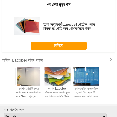
এর সেরা মূল্য পান
ইকো বন্ধুত্বপূর্ণ Lacobel পেইন্টেড গ্লাস,
বিভিন্ন রং পেইন্ট সঙ্গে পোশাক মিরর গ্লাস
চালিয়ে
Lacobel আঁকা গ্লাস
অধিক
া Lacobel
ফ্যাশন হোয়াইট ফিরে
ফ্যাশন Lacobel
স্থাপত্যহীন আলংকারিক
কাস্টমাইজ
ার্টিশন ওয়াল
ওয়াল সজ্জা / আসবাবপত্র
চিত্রিত গ্লাস আকার সুন্দর
হালকা নীল ফ্রেমহীন
Lacobel আঁ
রং পাওয়া যায়
জন্য 3mm পুরুত্ব আঁকা
চেহারা সঙ্গে কাস্টমাইজড
ডোরের জন্য আঁকা গ্লাস
পৃষ্ঠ মসৃণ 
গ্লাস
বন্ধুত্বপ
ভাষা পরিবর্তন করুন